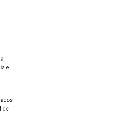
a,
ia e
uados
l de