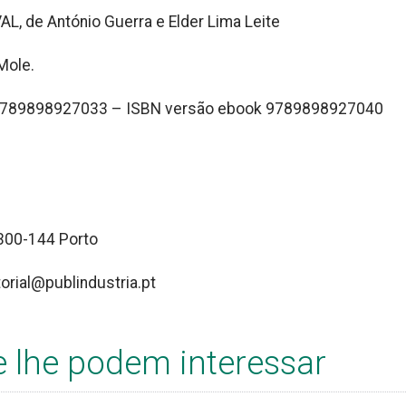
 de António Guerra e Elder Lima Leite
Mole.
a 9789898927033 – ISBN versão ebook 9789898927040
4300-144 Porto
orial@publindustria.pt
e lhe podem interessar