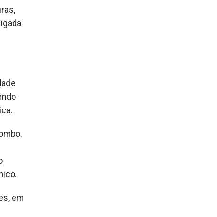
uras,
ligada
idade
sendo
ica.
Sombo.
o
nico.
es, em