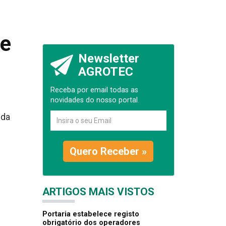
de
Newsletter
AGROTEC
Receba por email todas as
novidades do nosso portal.
 da
Quero Receber »
ARTIGOS MAIS VISTOS
Portaria estabelece registo
obrigatório dos operadores