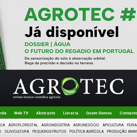
nda
Web TV
Abstracts
Livraria
Quem Somos
Contact
ICA
AGROFLORESTAL
AGROINDÚSTRIA
AGRONEGÓCIO
APICULTURA
FEIRA
O
OLIVICULTURA
PEQUENOS FRUTOS
POLÍTICA AGRÍCOLA
PRODUÇÃO ANIM