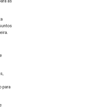
para as
ta
ssuntos
eira.
e
s,
o para
e