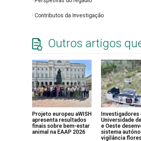
· Perspetivas do regadio
· Contributos da Investigação
Outros artigos qu
Projeto europeu aWISH
Investigadores
apresenta resultados
Universidade de
finais sobre bem-estar
e Oeste desen
animal na EAAP 2026
sistema autón
vigilância flore