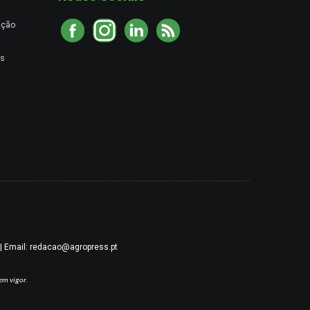
ação
es
9 | Email: redacao@agropress.pt
em vigor.