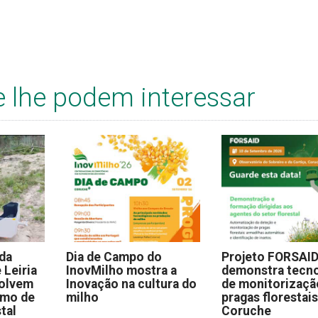
e lhe podem interessar
 da
Dia de Campo do
Projeto FORSAI
 Leiria
InovMilho mostra a
demonstra tecno
volvem
Inovação na cultura do
de monitorizaçã
omo de
milho
pragas florestai
stal
Coruche