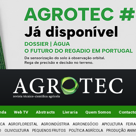
nda
Web TV
Abstracts
Livraria
Quem Somos
Contact
ICA
AGROFLORESTAL
AGROINDÚSTRIA
AGRONEGÓCIO
APICULTURA
FEIRA
O
OLIVICULTURA
PEQUENOS FRUTOS
POLÍTICA AGRÍCOLA
PRODUÇÃO ANIM