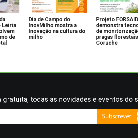
 da
Dia de Campo do
Projeto FORSAI
 Leiria
InovMilho mostra a
demonstra tecno
volvem
Inovação na cultura do
de monitorizaçã
omo de
milho
pragas florestai
stal
Coruche
gratuita, todas as novidades e eventos do s