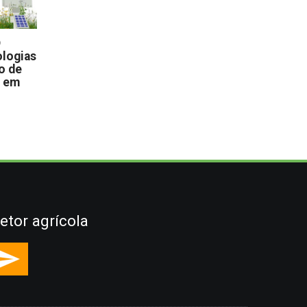
D
logias
o de
s em
etor agrícola