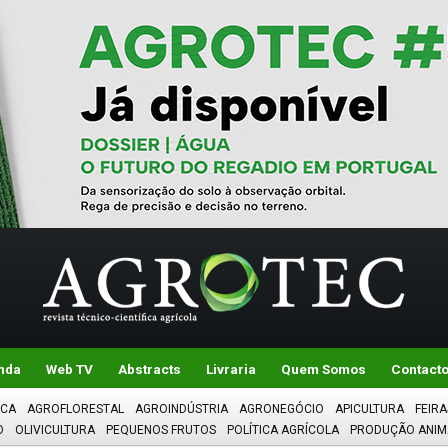
nda
Web TV
Abstracts
Livraria
Quem Somos
Contact
ICA
AGROFLORESTAL
AGROINDÚSTRIA
AGRONEGÓCIO
APICULTURA
FEIRA
O
OLIVICULTURA
PEQUENOS FRUTOS
POLÍTICA AGRÍCOLA
PRODUÇÃO ANIM