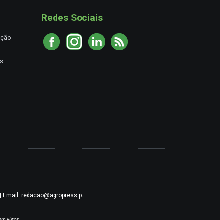
Redes Sociais
ação
es
9 | Email: redacao@agropress.pt
em vigor.