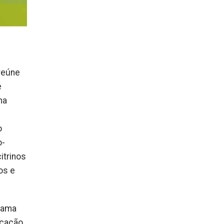
 reúne
e
na
o
o-
itrinos
os e
grama
icação