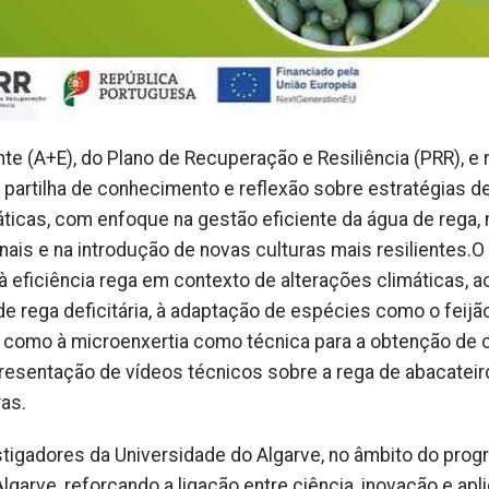
ente (A+E), do Plano de Recuperação e Resiliência (PRR), e
a partilha de conhecimento e reflexão sobre estratégias d
áticas, com enfoque na gestão eficiente da água de rega, 
ais e na introdução de novas culturas mais resilientes.
O
eficiência rega em contexto de alterações climáticas, a
 rega deficitária, à adaptação de espécies como o feijã
m como à microenxertia como técnica para a obtenção de c
apresentação de vídeos técnicos sobre a rega de abacateir
ras.
tigadores da Universidade do Algarve, no âmbito do pro
rve, reforçando a ligação entre ciência, inovação e apl