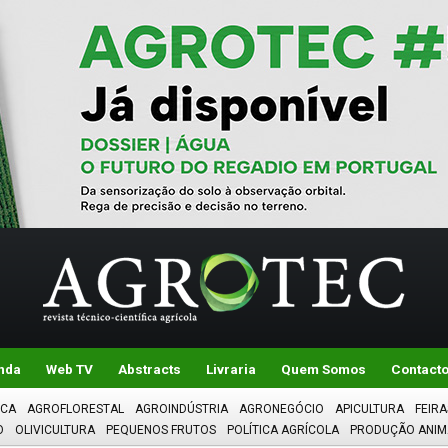
nda
Web TV
Abstracts
Livraria
Quem Somos
Contact
ICA
AGROFLORESTAL
AGROINDÚSTRIA
AGRONEGÓCIO
APICULTURA
FEIRA
O
OLIVICULTURA
PEQUENOS FRUTOS
POLÍTICA AGRÍCOLA
PRODUÇÃO ANIM