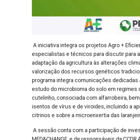
A iniciativa integra os projetos Agro + Efici
especialistas e técnicos para discutir para 
adaptação da agricultura às alterações clim
valorização dos recursos genéticos tradicion
programa integra comunicações dedicadas à 
estudo do microbioma do solo em regimes de
cutelinho, consociada com alfarrobeira, be
isentos de vírus e de viroides, incluindo a 
citrinos e sobre a microenxertia das laranjei
A sessão conta com a participação de inves
MED&CHANGE, e de responsáveis da CCDR Alga