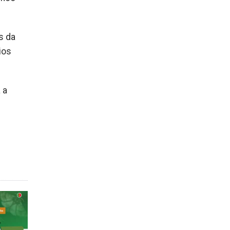
s da
ios
 a