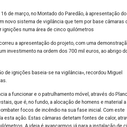
a 16 de março, no Montado do Paredão, à apresentação do
m novo sistema de vigilância que tem por base câmaras 
r ignições numa área de cinco quilómetros
decorreu a apresentação do projeto, com uma demonstraç
um investimento na ordem dos 700 mil euros, ao abrigo d
 de ignições baseia-se na vigilância», recordou Miguel
as.
cia a funcionar e o patrulhamento móvel, através do Plan
tais, que é, no fundo, a alocação de homens e material a
e combater focos de incêndio na sua fase inicial. Com este
a esta ação. Estas câmaras detetam fontes de calor, atr
lómetros. A ideia é avançarmos já para a instalação de c