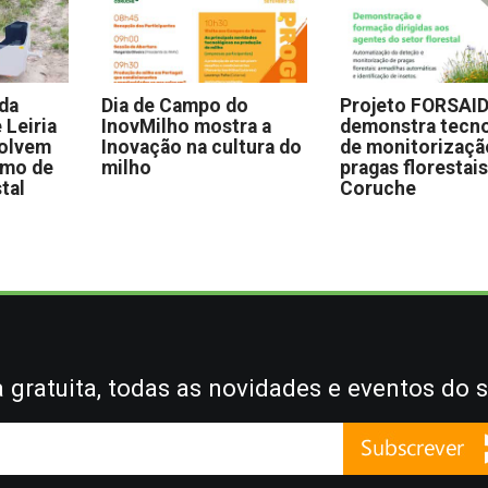
 da
Dia de Campo do
Projeto FORSAI
 Leiria
InovMilho mostra a
demonstra tecno
volvem
Inovação na cultura do
de monitorizaçã
omo de
milho
pragas florestai
stal
Coruche
gratuita, todas as novidades e eventos do s