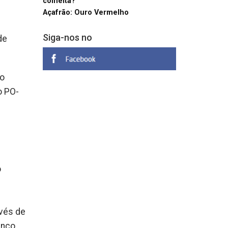
colheita?
Açafrão: Ouro Vermelho
Siga-nos no
de
ão
o PO-
o
avés de
inco