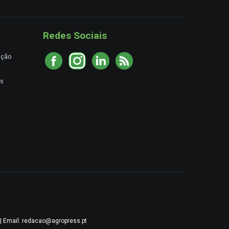
Redes Sociais
ação
es
9 | Email: redacao@agropress.pt