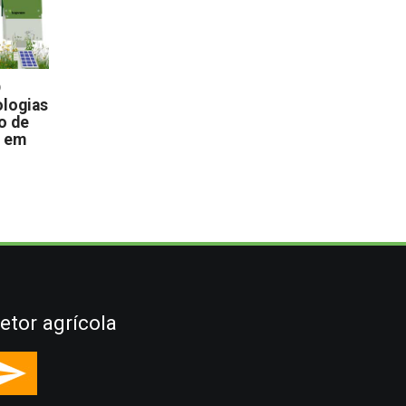
D
logias
o de
s em
etor agrícola