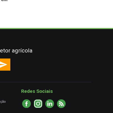
etor agrícola
Redes Sociais
ação