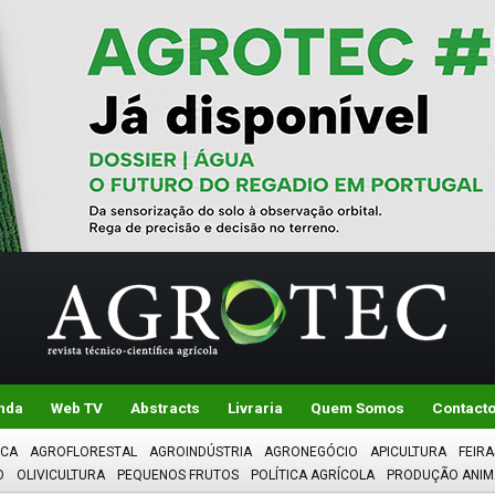
nda
Web TV
Abstracts
Livraria
Quem Somos
Contact
ICA
AGROFLORESTAL
AGROINDÚSTRIA
AGRONEGÓCIO
APICULTURA
FEIRA
O
OLIVICULTURA
PEQUENOS FRUTOS
POLÍTICA AGRÍCOLA
PRODUÇÃO ANIM