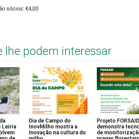
ão sócios: €4,00
e lhe podem interessar
 da
Dia de Campo do
Projeto FORSAI
 Leiria
InovMilho mostra a
demonstra tecno
volvem
Inovação na cultura do
de monitorizaçã
omo de
milho
pragas florestai