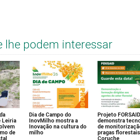
e lhe podem interessar
 da
Dia de Campo do
Projeto FORSAI
 Leiria
InovMilho mostra a
demonstra tecno
volvem
Inovação na cultura do
de monitorizaçã
omo de
milho
pragas florestai
stal
Coruche