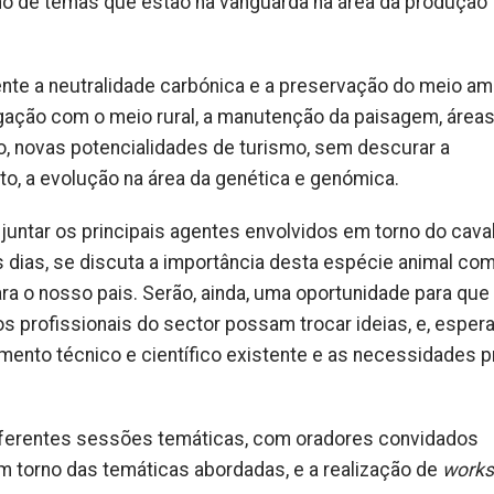
o de temas que estão na vanguarda na área da produção
te a neutralidade carbónica e a preservação do meio am
igação com o meio rural, a manutenção da paisagem, área
, novas potencialidades de turismo, sem descurar a
o, a evolução na área da genética e genómica.
juntar os principais agentes envolvidos em torno do caval
s dias, se discuta a importância desta espécie animal co
ra o nosso pais. Serão, ainda, uma oportunidade para que
os profissionais do sector possam trocar ideias, e, esper
mento técnico e científico existente e as necessidades p
iferentes sessões temáticas, com oradores convidados
 torno das temáticas abordadas, e a realização de
work