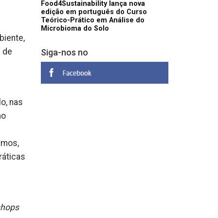
Food4Sustainability lança nova
edição em português do Curso
Teórico-Prático em Análise do
Microbioma do Solo
biente,
s de
Siga-nos no
o, nas
mo
amos,
ráticas
shops