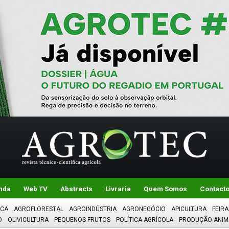
nda
Web TV
Abstracts
Livraria
Quem Somos
Contact
ICA
AGROFLORESTAL
AGROINDÚSTRIA
AGRONEGÓCIO
APICULTURA
FEIRA
O
OLIVICULTURA
PEQUENOS FRUTOS
POLÍTICA AGRÍCOLA
PRODUÇÃO ANIM