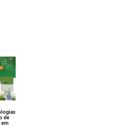
D
logias
o de
s em