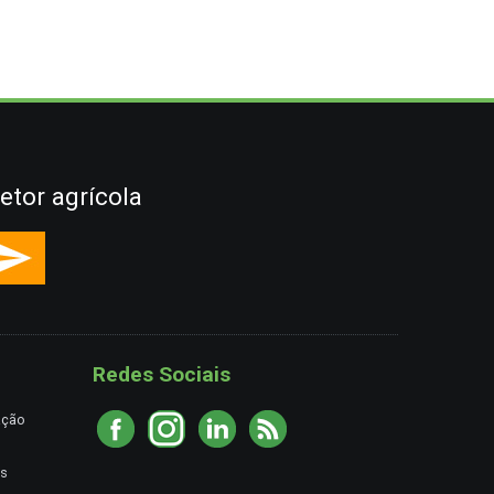
etor agrícola
Redes Sociais
ação
es