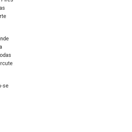
das
rte
ande
a
todas
ercute
m-se