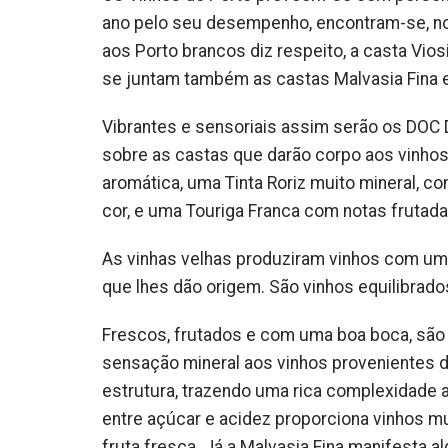
ano pelo seu desempenho, encontram-se, nos 
aos Porto brancos diz respeito, a casta Vi
se juntam também as castas Malvasia Fina e
Vibrantes e sensoriais assim serão os DOC
sobre as castas que darão corpo aos vinhos
aromática, uma Tinta Roriz muito mineral, 
cor, e uma Touriga Franca com notas frutada
As vinhas velhas produziram vinhos com uma 
que lhes dão origem. São vinhos equilibra
Frescos, frutados e com uma boa boca, são
sensação mineral aos vinhos provenientes d
estrutura, trazendo uma rica complexidade ar
entre açúcar e acidez proporciona vinhos m
fruta fresca. Já a Malvasia Fina manifesta a