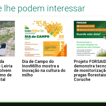
e lhe podem interessar
 da
Dia de Campo do
Projeto FORSAI
 Leiria
InovMilho mostra a
demonstra tecno
volvem
Inovação na cultura do
de monitorizaçã
omo de
milho
pragas florestai
stal
Coruche