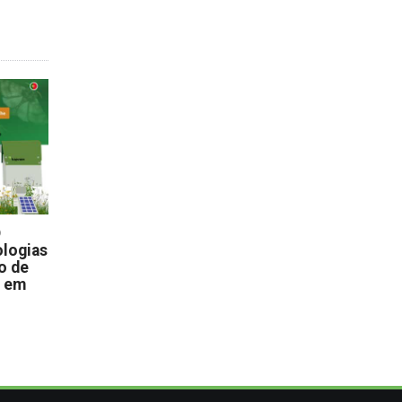
D
logias
o de
s em