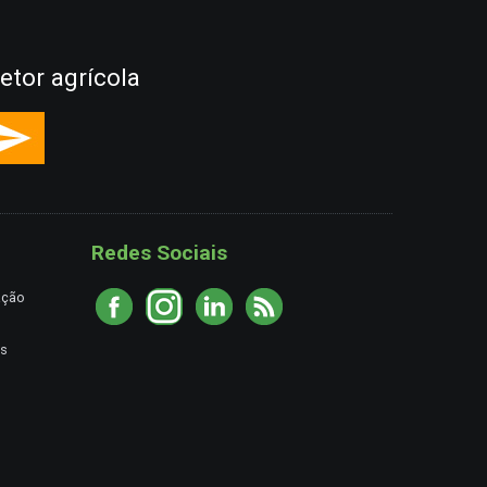
etor agrícola
Redes Sociais
ação
es