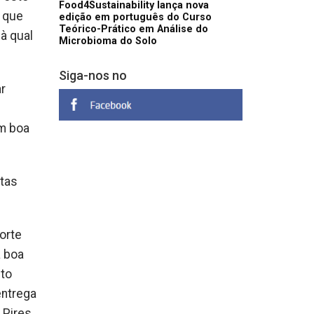
Food4Sustainability lança nova
o que
edição em português do Curso
Teórico-Prático em Análise do
à qual
Microbioma do Solo
Siga-nos no
r
om boa
ntas
orte
a boa
ito
entrega
 Pires