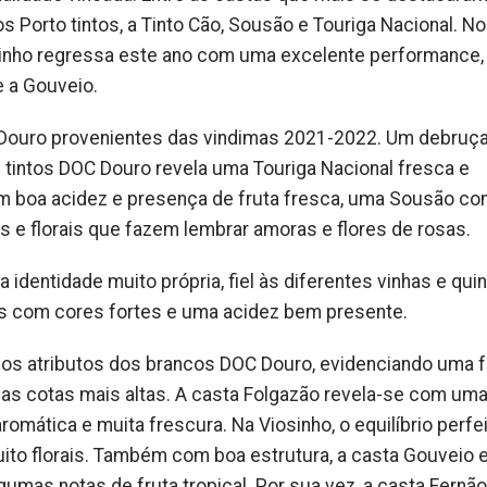
Porto tintos, a Tinto Cão, Sousão e Touriga Nacional. N
osinho regressa este ano com uma excelente performance, 
 a Gouveio.
 Douro provenientes das vindimas 2021-2022. Um debruça
 tintos DOC Douro revela uma Touriga Nacional fresca e
com boa acidez e presença de fruta fresca, uma Sousão c
s e florais que fazem lembrar amoras e flores de rosas.
identidade muito própria, fiel às diferentes vinhas e qui
dos com cores fortes e uma acidez bem presente.
 os atributos dos brancos DOC Douro, evidenciando uma f
as cotas mais altas. A casta Folgazão revela-se com um
omática e muita frescura. Na Viosinho, o equilíbrio perfe
uito florais. Também com boa estrutura, a casta Gouveio 
lgumas notas de fruta tropical. Por sua vez, a casta Fernão