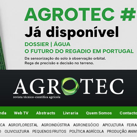
nda
Web TV
Abstracts
Livraria
Quem Somos
Contact
ICA
AGROFLORESTAL
AGROINDÚSTRIA
AGRONEGÓCIO
APICULTURA
FEIRA
O
OLIVICULTURA
PEQUENOS FRUTOS
POLÍTICA AGRÍCOLA
PRODUÇÃO ANIM