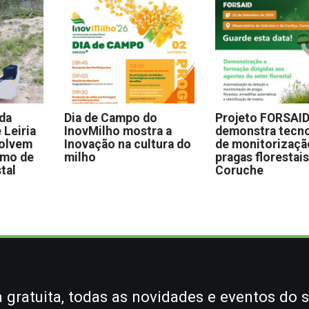
 da
Dia de Campo do
Projeto FORSAI
 Leiria
InovMilho mostra a
demonstra tecno
volvem
Inovação na cultura do
de monitorizaçã
omo de
milho
pragas florestai
stal
Coruche
gratuita, todas as novidades e eventos do s