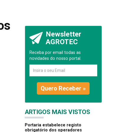
os
Newsletter
AGROTEC
Receba por email todas as
novidades do nosso portal.
Quero Receber »
ARTIGOS MAIS VISTOS
Portaria estabelece registo
obrigatório dos operadores