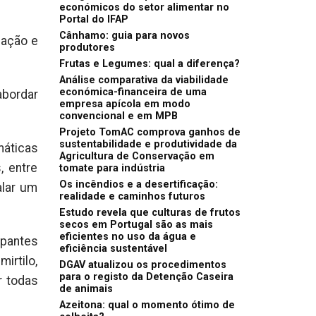
económicos do setor alimentar no
Portal do IFAP
Cânhamo: guia para novos
lação e
produtores
Frutas e Legumes: qual a diferença?
Análise comparativa da viabilidade
económica-financeira de uma
abordar
empresa apícola em modo
convencional e em MPB
Projeto TomAC comprova ganhos de
sustentabilidade e produtividade da
máticas
Agricultura de Conservação em
, entre
tomate para indústria
Os incêndios e a desertificação:
alar um
realidade e caminhos futuros
Estudo revela que culturas de frutos
secos em Portugal são as mais
eficientes no uso da água e
ipantes
eficiência sustentável
irtilo,
DGAV atualizou os procedimentos
para o registo da Detenção Caseira
r todas
de animais
Azeitona: qual o momento ótimo de