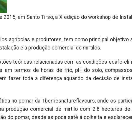
 de 2015, em Santo Tirso, a X edição do workshop de Insta
ios agrícolas e produtores, tem como principal objetivo 
talação e a produção comercial de mirtilos.
tões teóricas relacionadas com as condições edafo-cli
cias em termos de horas de frio, pH do solo, compassos
m fazer toda a diferença aquando da decisão de inst
tica no pomar da Tberriesnatureflavours, onde os partic
a produção comercial de mirtilo com 2.8 hectares de m
ão do pomar, desde as poda saté á colheita e esclarece