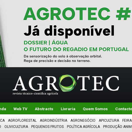
nda
Web TV
Abstracts
Livraria
Quem Somos
Contact
ICA
AGROFLORESTAL
AGROINDÚSTRIA
AGRONEGÓCIO
APICULTURA
FEIRA
O
OLIVICULTURA
PEQUENOS FRUTOS
POLÍTICA AGRÍCOLA
PRODUÇÃO ANIM