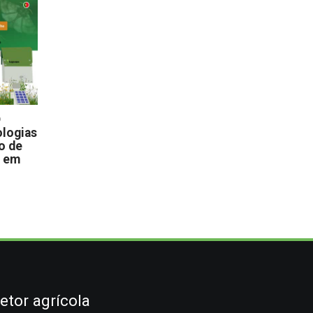
D
logias
o de
s em
etor agrícola