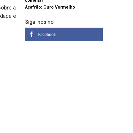
colheita?
sobre a
Açafrão: Ouro Vermelho
idade e
Siga-nos no