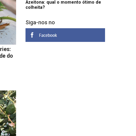
Azeitona: qual o momento ótimo de
colheita?
Siga-nos no
ies:
de do