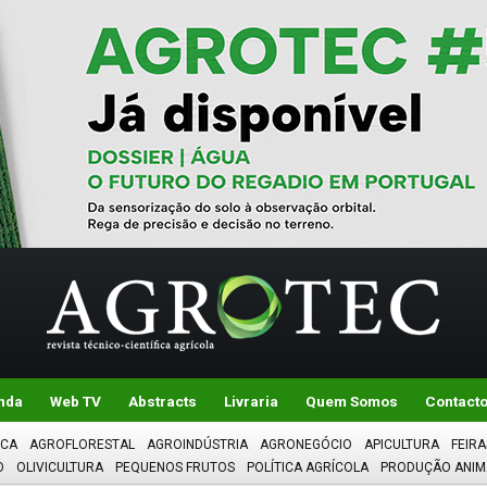
nda
Web TV
Abstracts
Livraria
Quem Somos
Contact
ICA
AGROFLORESTAL
AGROINDÚSTRIA
AGRONEGÓCIO
APICULTURA
FEIRA
O
OLIVICULTURA
PEQUENOS FRUTOS
POLÍTICA AGRÍCOLA
PRODUÇÃO ANIM