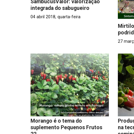
SambucusValor: valorização
integrada do sabugueiro
04 abril 2018, quarta-feira
Mirtilo
podrid
27 març
Morango é o tema do
Produ
suplemento Pequenos Frutos
na tec