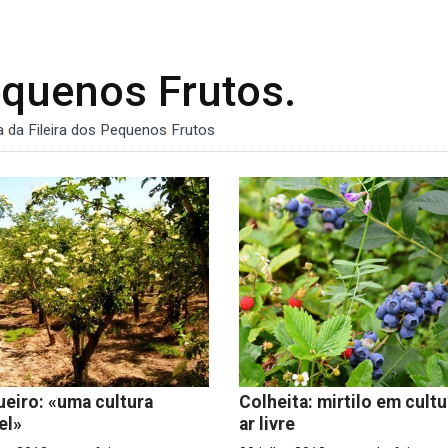
equenos Frutos.
 da Fileira dos Pequenos Frutos
eiro: «uma cultura
Colheita: mirtilo em cultu
el»
ar livre