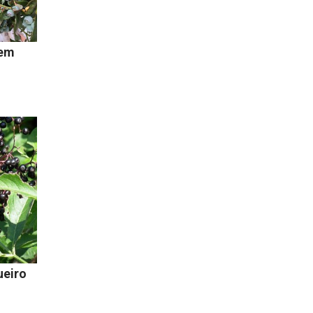
 em
ueiro