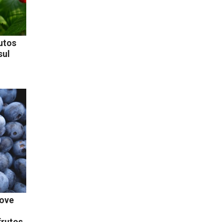
utos
sul
move