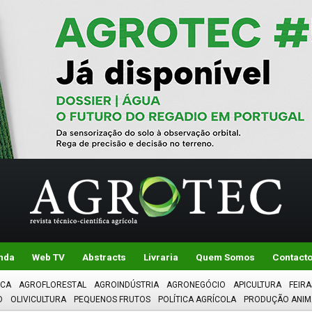
nda
Web TV
Abstracts
Livraria
Quem Somos
Contact
ICA
AGROFLORESTAL
AGROINDÚSTRIA
AGRONEGÓCIO
APICULTURA
FEIRA
O
OLIVICULTURA
PEQUENOS FRUTOS
POLÍTICA AGRÍCOLA
PRODUÇÃO ANIM