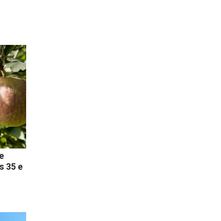
e
s 35 e