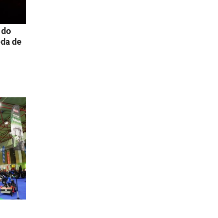
 do
eda de