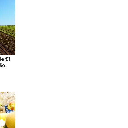
de €1
ção