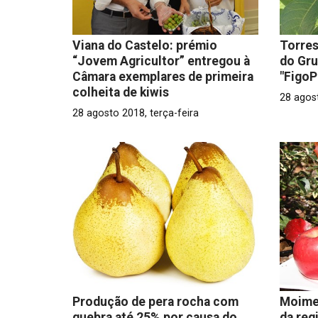
Viana do Castelo: prémio
Torres
“Jovem Agricultor” entregou à
do Gru
Câmara exemplares de primeira
"Figo
colheita de kiwis
28 agost
28 agosto 2018, terça-feira
Produção de pera rocha com
Moime
quebra até 25% por causa do
da re