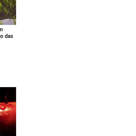
m
o das