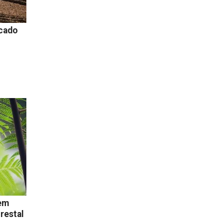
icado
 em
restal