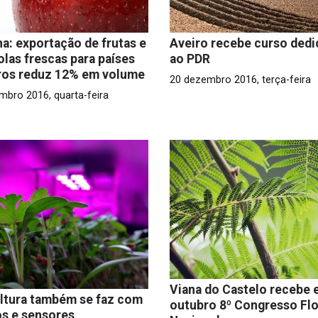
a: exportação de frutas e
Aveiro recebe curso ded
olas frescas para países
ao PDR
ros reduz 12% em volume
20 dezembro 2016, terça-feira
mbro 2016, quarta-feira
Viana do Castelo recebe
ltura também se faz com
outubro 8º Congresso Flo
s e sensores