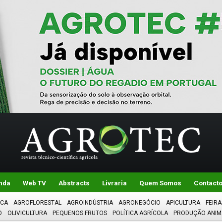
nda
Web TV
Abstracts
Livraria
Quem Somos
Contact
ICA
AGROFLORESTAL
AGROINDÚSTRIA
AGRONEGÓCIO
APICULTURA
FEIRA
O
OLIVICULTURA
PEQUENOS FRUTOS
POLÍTICA AGRÍCOLA
PRODUÇÃO ANIM